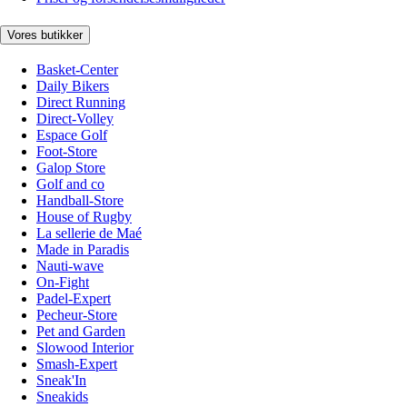
Vores butikker
Basket-Center
Daily Bikers
Direct Running
Direct-Volley
Espace Golf
Foot-Store
Galop Store
Golf and co
Handball-Store
House of Rugby
La sellerie de Maé
Made in Paradis
Nauti-wave
On-Fight
Padel-Expert
Pecheur-Store
Pet and Garden
Slowood Interior
Smash-Expert
Sneak'In
Sneakids