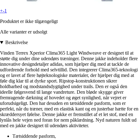
+-1
Produktet er ikke tilgængeligt
Alle varianter er udsolgt
Beskrivelse
Vinden Terrex Xperior Clima365 Light Windweave er designet til at
støtte dig under dine udendørs træninger. Denne jakke indeholder flere
innovative designdetaljer adidas, som hjælper dig med at tackle de
udfordrende forhold med selvtillid. Den integrerer Clima365-teknologi
og er lavet af flere højteknologiske materialer, der hjælper dig med at
føle dig klar til at dyrke sport. Ripstop-konstruktionen sikrer
holdbarhed og modstandsdygtighed under trails. Den er også den
ideelle følgesvend til lange vandreture. Den bløde skygge giver
fremragende dækning af hovedet og øget synlighed, når vejret er
uforudsigeligt. Den har desuden en tætsiddende pasform, som er
perfekt, når du træner, med en elastisk kant og en justerbar hætte for en
skræddersyet følelse. Denne jakke er fremstillet af et let stof, med en
lynlås hele vejen ned foran for nem påklædning. Nyd naturen fuldt ud
med en jakke designet til udendørs aktiviteter.
Tætsiddende pasform,