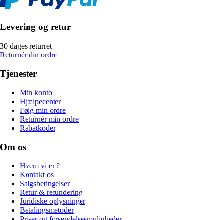
Levering og retur
30 dages returret
Returnér din ordre
Tjenester
Min konto
Hjælpecenter
Følg min ordre
Returnér min ordre
Rabatkoder
Om os
Hvem vi er ?
Kontakt os
Salgsbetingelser
Retur & refundering
Juridiske oplysninger
Betalingsmetoder
Priser og forsendelsesmuligheder