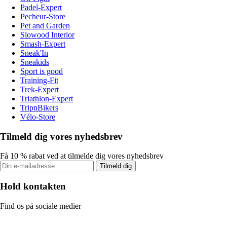
Padel-Expert
Pecheur-Store
Pet and Garden
Slowood Interior
Smash-Expert
Sneak'In
Sneakids
Sport is good
Training-Fit
Trek-Expert
Triathlon-Expert
TripnBikers
Vélo-Store
Tilmeld dig vores nyhedsbrev
Få 10 % rabat ved at tilmelde dig vores nyhedsbrev
Tilmeld dig
Hold kontakten
Find os på sociale medier