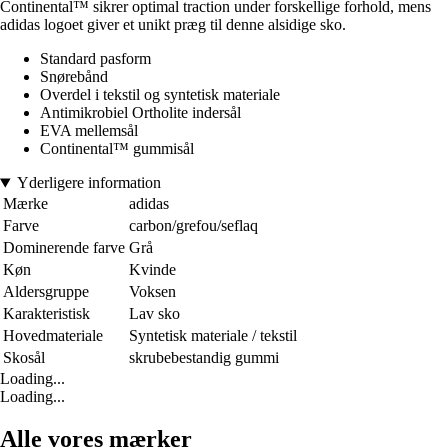
Continental™ sikrer optimal traction under forskellige forhold, mens
adidas logoet giver et unikt præg til denne alsidige sko.
Standard pasform
Snørebånd
Overdel i tekstil og syntetisk materiale
Antimikrobiel Ortholite indersål
EVA mellemsål
Continental™ gummisål
Yderligere information
Mærke
adidas
Farve
carbon/grefou/seflaq
Dominerende farve
Grå
Køn
Kvinde
Aldersgruppe
Voksen
Karakteristisk
Lav sko
Hovedmateriale
Syntetisk materiale / tekstil
Skosål
skrubebestandig gummi
Loading...
Loading...
Alle vores mærker