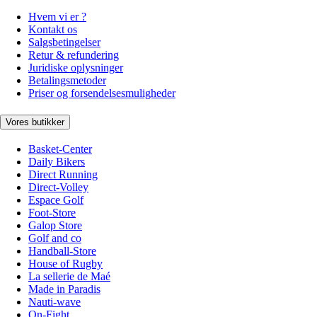
Hvem vi er ?
Kontakt os
Salgsbetingelser
Retur & refundering
Juridiske oplysninger
Betalingsmetoder
Priser og forsendelsesmuligheder
Vores butikker
Basket-Center
Daily Bikers
Direct Running
Direct-Volley
Espace Golf
Foot-Store
Galop Store
Golf and co
Handball-Store
House of Rugby
La sellerie de Maé
Made in Paradis
Nauti-wave
On-Fight