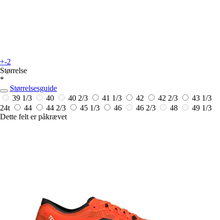
+-2
Størrelse
*
Størrelsesguide
39 1/3
40
40 2/3
41 1/3
42
42 2/3
43 1/3
24t
44
44 2/3
45 1/3
46
46 2/3
48
49 1/3
Dette felt er påkrævet