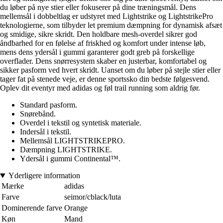
du løber på nye stier eller fokuserer på dine træningsmål. Dens
mellemsål i dobbeltlag er udstyret med Lightstrike og LightstrikePro
teknologierne, som tilbyder let premium dæmpning for dynamisk afsæt
og smidige, sikre skridt. Den holdbare mesh-overdel sikrer god
åndbarhed for en følelse af friskhed og komfort under intense løb,
mens dens ydersål i gummi garanterer godt greb på forskellige
overflader. Dens snørresystem skaber en justerbar, komfortabel og
sikker pasform ved hvert skridt. Uanset om du løber på stejle stier eller
tager fat på stenede veje, er denne sportssko din bedste følgesvend.
Oplev dit eventyr med adidas og føl trail running som aldrig før.
Standard pasform.
Snørebånd.
Overdel i tekstil og syntetisk materiale.
Indersål i tekstil.
Mellemsål LIGHTSTRIKEPRO.
Dæmpning LIGHTSTRIKE.
Ydersål i gummi Continental™.
Yderligere information
Mærke
adidas
Farve
seimor/cblack/luta
Dominerende farve
Orange
Køn
Mand