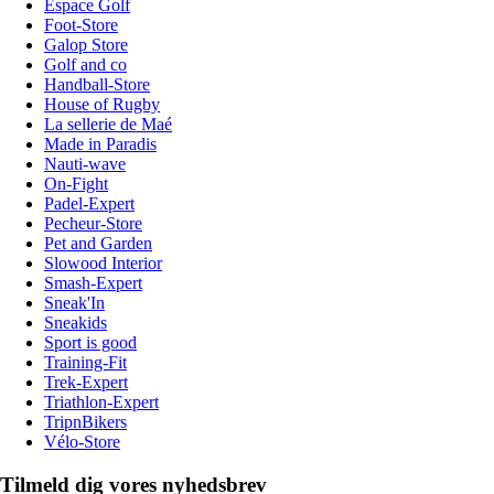
Espace Golf
Foot-Store
Galop Store
Golf and co
Handball-Store
House of Rugby
La sellerie de Maé
Made in Paradis
Nauti-wave
On-Fight
Padel-Expert
Pecheur-Store
Pet and Garden
Slowood Interior
Smash-Expert
Sneak'In
Sneakids
Sport is good
Training-Fit
Trek-Expert
Triathlon-Expert
TripnBikers
Vélo-Store
Tilmeld dig vores nyhedsbrev