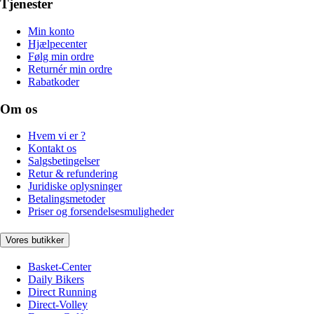
Tjenester
Min konto
Hjælpecenter
Følg min ordre
Returnér min ordre
Rabatkoder
Om os
Hvem vi er ?
Kontakt os
Salgsbetingelser
Retur & refundering
Juridiske oplysninger
Betalingsmetoder
Priser og forsendelsesmuligheder
Vores butikker
Basket-Center
Daily Bikers
Direct Running
Direct-Volley