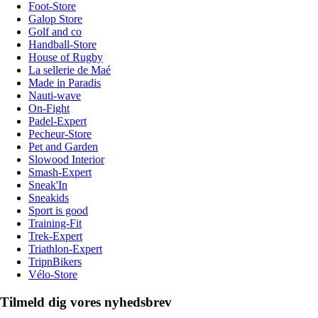
Foot-Store
Galop Store
Golf and co
Handball-Store
House of Rugby
La sellerie de Maé
Made in Paradis
Nauti-wave
On-Fight
Padel-Expert
Pecheur-Store
Pet and Garden
Slowood Interior
Smash-Expert
Sneak'In
Sneakids
Sport is good
Training-Fit
Trek-Expert
Triathlon-Expert
TripnBikers
Vélo-Store
Tilmeld dig vores nyhedsbrev