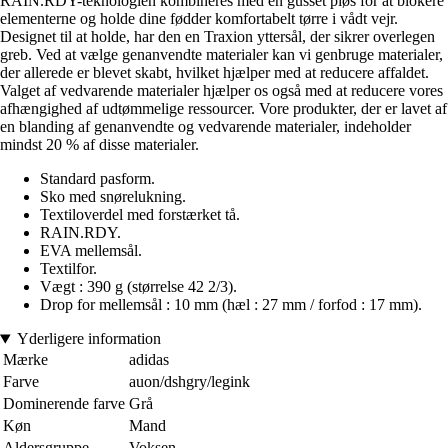
RAIN.RDY-teknologien kombineres med en gusset pløs for at blokere
elementerne og holde dine fødder komfortabelt tørre i vådt vejr.
Designet til at holde, har den en Traxion yttersål, der sikrer overlegen
greb. Ved at vælge genanvendte materialer kan vi genbruge materialer,
der allerede er blevet skabt, hvilket hjælper med at reducere affaldet.
Valget af vedvarende materialer hjælper os også med at reducere vores
afhængighed af udtømmelige ressourcer. Vore produkter, der er lavet af
en blanding af genanvendte og vedvarende materialer, indeholder
mindst 20 % af disse materialer.
Standard pasform.
Sko med snørelukning.
Textiloverdel med forstærket tå.
RAIN.RDY.
EVA mellemsål.
Textilfor.
Vægt : 390 g (størrelse 42 2/3).
Drop for mellemsål : 10 mm (hæl : 27 mm / forfod : 17 mm).
Yderligere information
Mærke
adidas
Farve
auon/dshgry/legink
Dominerende farve
Grå
Køn
Mand
Aldersgruppe
Voksen