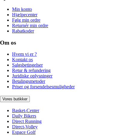
Min konto
Hjælpecenter
Følg min ordre
Returnér min ordre
Rabatkoder
Om os
Hvem vi er ?
Kontakt os
Salgsbetingelser
Retur & refundering
Juridiske oplysninger
Betalingsmetoder
Priser og forsendelsesmuligheder
Vores butikker
Basket-Center
Daily Bikers
Direct Running
Direct-Volley
Espace Golf