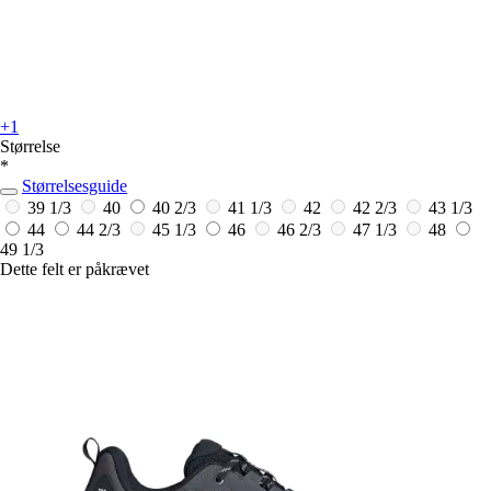
+1
Størrelse
*
Størrelsesguide
39 1/3
40
40 2/3
41 1/3
42
42 2/3
43 1/3
44
44 2/3
45 1/3
46
46 2/3
47 1/3
48
49 1/3
Dette felt er påkrævet