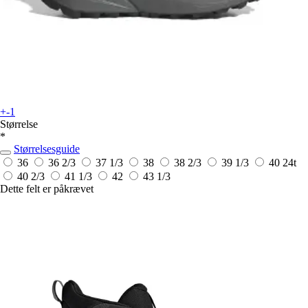
+-1
Størrelse
*
Størrelsesguide
36
36 2/3
37 1/3
38
38 2/3
39 1/3
40
24t
40 2/3
41 1/3
42
43 1/3
Dette felt er påkrævet