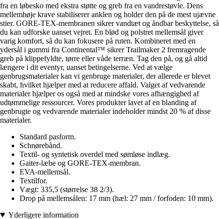
fra en løbesko med ekstra støtte og greb fra en vandrestøvle. Dens
mellemhøje krave stabiliserer anklen og holder den på de mest ujævne
stier. GORE-TEX-membranen sikrer vandtæt og åndbar beskyttelse, så
du kan udforske uanset vejret. En blød og polstret mellemsål giver
varig komfort, så du kan fokusere på ruten. Kombineret med en
ydersål i gummi fra Continental™ sikrer Trailmaker 2 fremragende
greb på klippefyldte, tørre eller våde terræn. Tag den på, og gå altid
længere i dit eventyr, uanset betingelserne. Ved at vælge
genbrugsmaterialer kan vi genbruge materialer, der allerede er blevet
skabt, hvilket hjælper med at reducere affald. Valget af vedvarende
materialer hjælper os også med at mindske vores afhængighed af
udtømmelige ressourcer. Vores produkter lavet af en blanding af
genbrugte og vedvarende materialer indeholder mindst 20 % af disse
materialer.
Standard pasform.
Schnørebånd.
Textil- og syntetisk overdel med sømløse indlæg.
Gaiter-læbe og GORE-TEX-membran.
EVA-mellemsål.
Textilfor.
Vægt: 335,5 (størrelse 38 2/3).
Drop på mellemsålen: 17 mm (hæl: 27 mm / forfoden: 10 mm).
Yderligere information