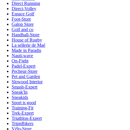
Direct Running
Direct-Volley
Espace Golf
Foot-Store
Galop Store
Golf and co
Handball-Store
House of Rugby
La sellerie de Maé
Made in Paradis
Nauti-wave
On-Fight
Padel-Expert
Pecheur-Store
Pet and Garden
Slowood Interior
Smash-Expert
Sneak'In
Sneakids
Sport is good
Training-Fit
Trek-Expert
Triathlon-Expert
TripnBikers
Vélo-Store