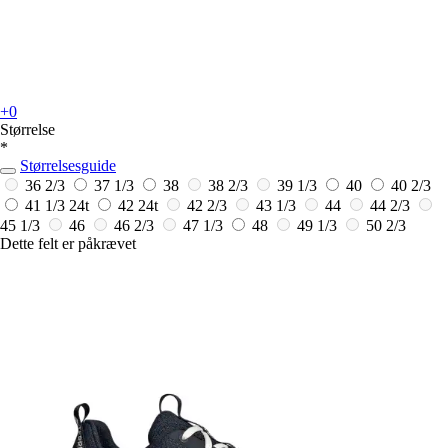
+0
Størrelse
*
Størrelsesguide
36 2/3
37 1/3
38
38 2/3
39 1/3
40
40 2/3
41 1/3
24t
42
24t
42 2/3
43 1/3
44
44 2/3
45 1/3
46
46 2/3
47 1/3
48
49 1/3
50 2/3
Dette felt er påkrævet