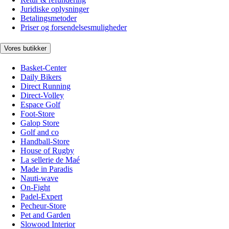
Juridiske oplysninger
Betalingsmetoder
Priser og forsendelsesmuligheder
Vores butikker
Basket-Center
Daily Bikers
Direct Running
Direct-Volley
Espace Golf
Foot-Store
Galop Store
Golf and co
Handball-Store
House of Rugby
La sellerie de Maé
Made in Paradis
Nauti-wave
On-Fight
Padel-Expert
Pecheur-Store
Pet and Garden
Slowood Interior