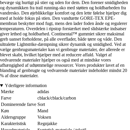
bevæge sig hurtigt på stier og uden for dem. Den forener smidigheden
og dynamikken fra trail running-sko med støtten og holdbarheden fra
vandresko. Den øjeblikkelige komfort og den lette følelse hjælper dig
med at holde fokus på stien. Den vandtætte GORE-TEX EPE-
membran beskytter mod fugt, mens den lader foden ånde og regulerer
temperaturen. Overdelen i ripstop forstærket med slidstærke indsatser
giver lethed og holdbarhed. Continental™ gummiet sikrer maksimal
greb uanset forholdene, på alle overflader, både tørre og våde. Den
ultralette Lightstrike-dæmpning sikrer dynamik og smidighed. Ved at
vælge genbrugsmaterialer kan vi genbruge materialer, der allerede er
blevet skabt, hvilket hjælper med at reducere affald. Valget af
vedvarende materialer hjælper os også med at mindske vores
afhængighed af udtømmelige ressourcer. Vores produkter lavet af en
blanding af genbrugte og vedvarende materialer indeholder mindst 20
% af disse materialer.
Yderligere information
Mærke
adidas
Farve
cblack/cblack/carbon
Dominerende farve
Sort
Køn
Mand
Aldersgruppe
Voksen
Karakteristisk
Regnjakke
Hovedmateriale
Syntetisk materiale / tekstil