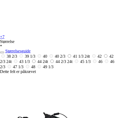
+7
Størrelse
*
Størrelsesguide
38 2/3
39 1/3
40
40 2/3
41 1/3
24t
42
42
2/3
24t
43 1/3
44
24t
44 2/3
24t
45 1/3
46
46
2/3
47 1/3
48
49 1/3
Dette felt er påkrævet