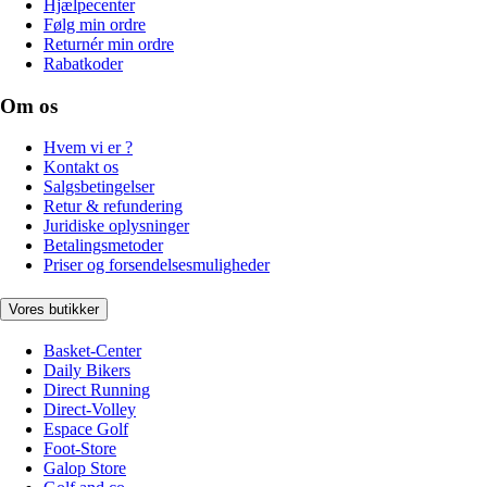
Hjælpecenter
Følg min ordre
Returnér min ordre
Rabatkoder
Om os
Hvem vi er ?
Kontakt os
Salgsbetingelser
Retur & refundering
Juridiske oplysninger
Betalingsmetoder
Priser og forsendelsesmuligheder
Vores butikker
Basket-Center
Daily Bikers
Direct Running
Direct-Volley
Espace Golf
Foot-Store
Galop Store