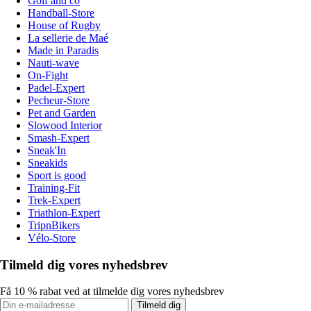
Golf and co
Handball-Store
House of Rugby
La sellerie de Maé
Made in Paradis
Nauti-wave
On-Fight
Padel-Expert
Pecheur-Store
Pet and Garden
Slowood Interior
Smash-Expert
Sneak'In
Sneakids
Sport is good
Training-Fit
Trek-Expert
Triathlon-Expert
TripnBikers
Vélo-Store
Tilmeld dig vores nyhedsbrev
Få 10 % rabat ved at tilmelde dig vores nyhedsbrev
Tilmeld dig