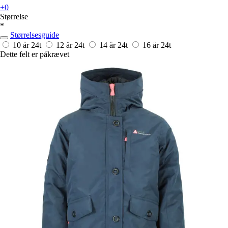
+0
Størrelse
*
Størrelsesguide
10 år
24t
12 år
24t
14 år
24t
16 år
24t
Dette felt er påkrævet