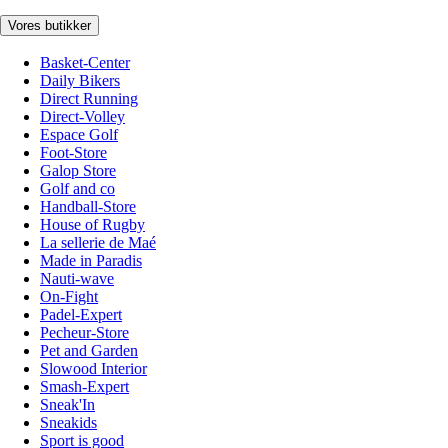
Vores butikker
Basket-Center
Daily Bikers
Direct Running
Direct-Volley
Espace Golf
Foot-Store
Galop Store
Golf and co
Handball-Store
House of Rugby
La sellerie de Maé
Made in Paradis
Nauti-wave
On-Fight
Padel-Expert
Pecheur-Store
Pet and Garden
Slowood Interior
Smash-Expert
Sneak'In
Sneakids
Sport is good