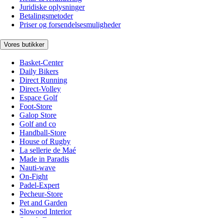
Juridiske oplysninger
Betalingsmetoder
Priser og forsendelsesmuligheder
Vores butikker
Basket-Center
Daily Bikers
Direct Running
Direct-Volley
Espace Golf
Foot-Store
Galop Store
Golf and co
Handball-Store
House of Rugby
La sellerie de Maé
Made in Paradis
Nauti-wave
On-Fight
Padel-Expert
Pecheur-Store
Pet and Garden
Slowood Interior