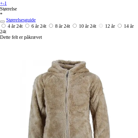
+-1
Størrelse
*
Størrelsesguide
4 år
24t
6 år
24t
8 år
24t
10 år
24t
12 år
14 år
24t
Dette felt er påkrævet