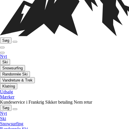
Søg
Nyt
Ski
Snowsurfing
Randonnée Ski
Vandreture & Trek
Klatring
Udsalg
Mærker
Kundeservice i Frankrig
Sikker betaling
Nem retur
Søg
Nyt
Ski
Snowsurfing
Randonnée Ski