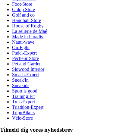
Foot-Store
Galop Store
Golf and co
Handball-Store
House of Rugby
La sellerie de Maé
Made in Paradis
Nauti-wave
On-Fight
Padel-Expert
Pecheur-Store
Pet and Garden
Slowood Interior
Smash-Expert
Sneak'In
Sneakids
Sport is good
Training-Fit
Trek-Expert
Triathlon-Expert
TripnBikers
Vélo-Store
Tilmeld dig vores nyhedsbrev