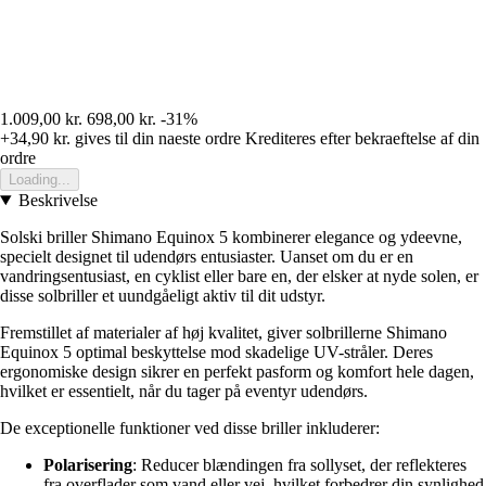
1.009,00 kr.
698,00 kr.
-31%
+34,90 kr.
gives til din naeste ordre
Krediteres efter bekraeftelse af din
ordre
Loading...
Beskrivelse
Solski briller Shimano Equinox 5 kombinerer elegance og ydeevne,
specielt designet til udendørs entusiaster. Uanset om du er en
vandringsentusiast, en cyklist eller bare en, der elsker at nyde solen, er
disse solbriller et uundgåeligt aktiv til dit udstyr.
Fremstillet af materialer af høj kvalitet, giver solbrillerne Shimano
Equinox 5 optimal beskyttelse mod skadelige UV-stråler. Deres
ergonomiske design sikrer en perfekt pasform og komfort hele dagen,
hvilket er essentielt, når du tager på eventyr udendørs.
De exceptionelle funktioner ved disse briller inkluderer:
Polarisering
: Reducer blændingen fra sollyset, der reflekteres
fra overflader som vand eller vej, hvilket forbedrer din synlighed