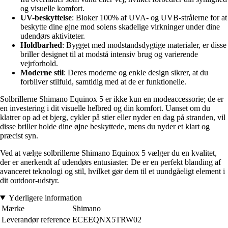
og visuelle komfort.
UV-beskyttelse
: Bloker 100% af UVA- og UVB-strålerne for at
beskytte dine øjne mod solens skadelige virkninger under dine
udendørs aktiviteter.
Holdbarhed
: Bygget med modstandsdygtige materialer, er disse
briller designet til at modstå intensiv brug og varierende
vejrforhold.
Moderne stil
: Deres moderne og enkle design sikrer, at du
forbliver stilfuld, samtidig med at de er funktionelle.
Solbrillerne Shimano Equinox 5 er ikke kun en modeaccessorie; de er
en investering i dit visuelle helbred og din komfort. Uanset om du
klatrer op ad et bjerg, cykler på stier eller nyder en dag på stranden, vil
disse briller holde dine øjne beskyttede, mens du nyder et klart og
præcist syn.
Ved at vælge solbrillerne Shimano Equinox 5 vælger du en kvalitet,
der er anerkendt af udendørs entusiaster. De er en perfekt blanding af
avanceret teknologi og stil, hvilket gør dem til et uundgåeligt element i
dit outdoor-udstyr.
Yderligere information
Mærke
Shimano
Leverandør reference
ECEEQNX5TRW02