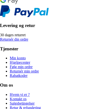
Levering og retur
30 dages returret
Returnér din ordre
Tjenester
Min konto
Hjælpecenter
Følg min ordre
Returnér min ordre
Rabatkoder
Om os
Hvem vi er ?
Kontakt os
Salgsbetingelser
Retur & refundering