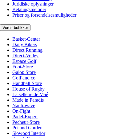
Juridiske oplysninger
Betalingsmetoder
Priser og forsendelsesmuligheder
Vores butikker
Basket-Center
Daily Bikers
Direct Running
Direct-Volley
Espace Golf
Foot-Store
Galop Store
Golf and co
Handball-Store
House of Rugby
La sellerie de Maé
Made in Paradis
Nauti-wave
On-Fight
Padel-Expert
Pecheur-Store
Pet and Garden
Slowood Interior