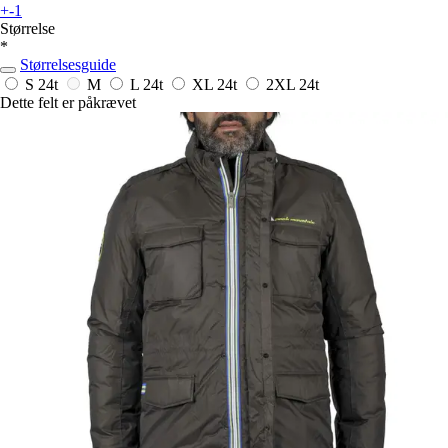
+-1
Størrelse
*
Størrelsesguide
S
24t
M
L
24t
XL
24t
2XL
24t
Dette felt er påkrævet