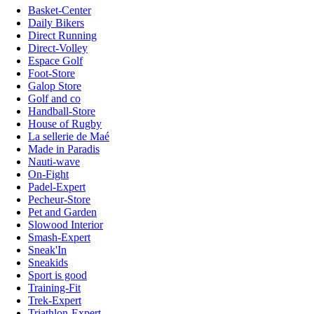
Basket-Center
Daily Bikers
Direct Running
Direct-Volley
Espace Golf
Foot-Store
Galop Store
Golf and co
Handball-Store
House of Rugby
La sellerie de Maé
Made in Paradis
Nauti-wave
On-Fight
Padel-Expert
Pecheur-Store
Pet and Garden
Slowood Interior
Smash-Expert
Sneak'In
Sneakids
Sport is good
Training-Fit
Trek-Expert
Triathlon-Expert