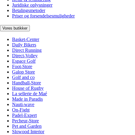
Juridiske oplysninger
Betalingsmetoder
Priser og forsendelsesmuligheder
Vores butikker
Basket-Center
Daily Bikers
Direct Running
Direct-Volley
Espace Golf
Foot-Store
Galop Store
Golf and co
Handball-Store
House of Rugby
La sellerie de Maé
Made in Paradis
Nauti-wave
On-Fight
Padel-Expert
Pecheur-Store
Pet and Garden
Slowood Interior