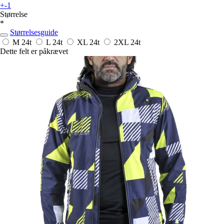
+-1
Størrelse
*
Størrelsesguide
M
24t
L
24t
XL
24t
2XL
24t
Dette felt er påkrævet