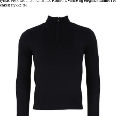
lynlås Peak Mountain Charlito. Komfort, varme og elegance samlet i et
enkelt stykke tøj.