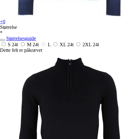
+0
Størrelse
*
Størrelsesguide
S
24t
M
24t
L
XL
24t
2XL
24t
Dette felt er påkrævet