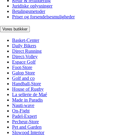
Retur & refundering
Juridiske oplysninger
Betalingsmetoder
Priser og forsendelsesmuligheder
Vores butikker
Basket-Center
Daily Bikers
Direct Running
Direct-Volley
Espace Golf
Foot-Store
Galop Store
Golf and co
Handball-Store
House of Rugby
La sellerie de Maé
Made in Paradis
Nauti-wave
On-Fight
Padel-Expert
Pecheur-Store
Pet and Garden
Slowood Interior