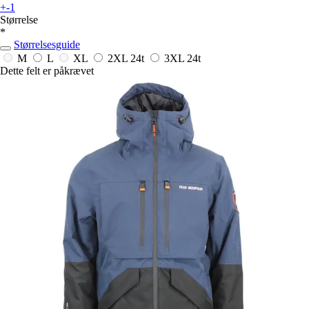
+-1
Størrelse
*
Størrelsesguide
M
L
XL
2XL
24t
3XL
24t
Dette felt er påkrævet