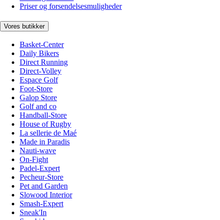
Priser og forsendelsesmuligheder
Vores butikker
Basket-Center
Daily Bikers
Direct Running
Direct-Volley
Espace Golf
Foot-Store
Galop Store
Golf and co
Handball-Store
House of Rugby
La sellerie de Maé
Made in Paradis
Nauti-wave
On-Fight
Padel-Expert
Pecheur-Store
Pet and Garden
Slowood Interior
Smash-Expert
Sneak'In