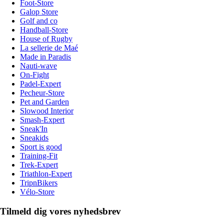
Foot-Store
Galop Store
Golf and co
Handball-Store
House of Rugby
La sellerie de Maé
Made in Paradis
Nauti-wave
On-Fight
Padel-Expert
Pecheur-Store
Pet and Garden
Slowood Interior
Smash-Expert
Sneak'In
Sneakids
Sport is good
Training-Fit
Trek-Expert
Triathlon-Expert
TripnBikers
Vélo-Store
Tilmeld dig vores nyhedsbrev