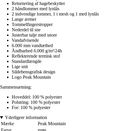
Returnering af hagebeskytter
2 håndlommer med lynlås
2 indvendige lommer, 1 i mesh og 1 med lynlås
Lange ærmer
Tommelfingerstropper
Nederdel til sne
Justerbar talje med snore
Vandafvisende
6.000 mm vandtæthed
Åndbarhed 6.000 g/m²/24h
Reflekterende termisk stof
Standardlængde
Lige snit
Sildebensgrafisk design
Logo Peak Mountain
Sammensætning:
Hoveddel: 100 % polyester
Polstring: 100 % polyester
For: 100 % polyester
Yderligere information
Mærke
Peak Mountain
Farve
grøn