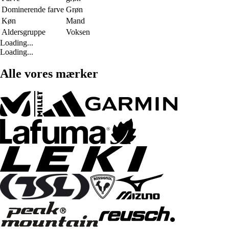
Dominerende farve
Grøn
Køn
Mand
Aldersgruppe
Voksen
Loading...
Loading...
Alle vores mærker