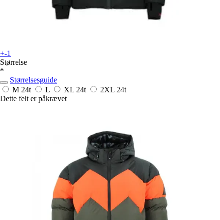
+-1
Størrelse
*
Størrelsesguide
M
24t
L
XL
24t
2XL
24t
Dette felt er påkrævet