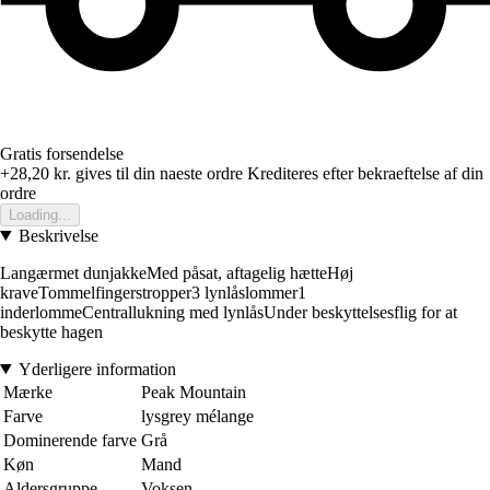
Gratis forsendelse
+28,20 kr.
gives til din naeste ordre
Krediteres efter bekraeftelse af din
ordre
Loading...
Beskrivelse
Langærmet dunjakkeMed påsat, aftagelig hætteHøj
kraveTommelfingerstropper3 lynlåslommer1
inderlommeCentrallukning med lynlåsUnder beskyttelsesflig for at
beskytte hagen
Yderligere information
Mærke
Peak Mountain
Farve
lysgrey mélange
Dominerende farve
Grå
Køn
Mand
Aldersgruppe
Voksen