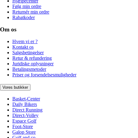
Hjælpecenter
Følg min ordre
Returnér min ordre
Rabatkoder
Om os
Hvem vi er ?
Kontakt os
Salgsbetingelser
Retur & refundering
Juridiske oplysninger
Betalingsmetoder
Priser og forsendelsesmuligheder
Vores butikker
Basket-Center
Daily Bikers
Direct Running
Direct-Volley
Espace Golf
Foot-Store
Galop Store
Golf and co