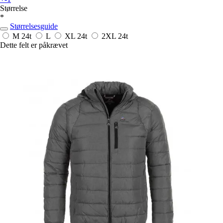
Størrelse
*
Størrelsesguide
M
24t
L
XL
24t
2XL
24t
Dette felt er påkrævet