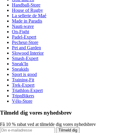
Handball-Store
House of Rugby
La sellerie de Maé
Made in Paradis
Nauti-wave
On-Fight
Padel-Expert
Pecheur-Store
Pet and Garden
Slowood Interior
Smash-Expert
Sneak'In
Sneakids
Sport is good
Training-Fit
Trek-Expert
Triathlon-Expert
TripnBikers
Vélo-Store
Tilmeld dig vores nyhedsbrev
Få 10 % rabat ved at tilmelde dig vores nyhedsbrev
Tilmeld dig