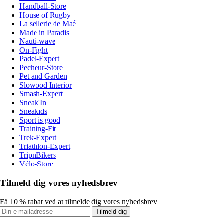
Handball-Store
House of Rugby
La sellerie de Maé
Made in Paradis
Nauti-wave
On-Fight
Padel-Expert
Pecheur-Store
Pet and Garden
Slowood Interior
Smash-Expert
Sneak'In
Sneakids
Sport is good
Training-Fit
Trek-Expert
Triathlon-Expert
TripnBikers
Vélo-Store
Tilmeld dig vores nyhedsbrev
Få 10 % rabat ved at tilmelde dig vores nyhedsbrev
Tilmeld dig