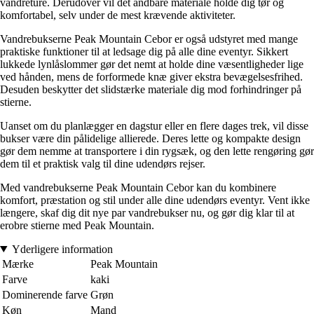
vandreture. Derudover vil det åndbare materiale holde dig tør og
komfortabel, selv under de mest krævende aktiviteter.
Vandrebukserne Peak Mountain Cebor er også udstyret med mange
praktiske funktioner til at ledsage dig på alle dine eventyr. Sikkert
lukkede lynlåslommer gør det nemt at holde dine væsentligheder lige
ved hånden, mens de forformede knæ giver ekstra bevægelsesfrihed.
Desuden beskytter det slidstærke materiale dig mod forhindringer på
stierne.
Uanset om du planlægger en dagstur eller en flere dages trek, vil disse
bukser være din pålidelige allierede. Deres lette og kompakte design
gør dem nemme at transportere i din rygsæk, og den lette rengøring gør
dem til et praktisk valg til dine udendørs rejser.
Med vandrebukserne Peak Mountain Cebor kan du kombinere
komfort, præstation og stil under alle dine udendørs eventyr. Vent ikke
længere, skaf dig dit nye par vandrebukser nu, og gør dig klar til at
erobre stierne med Peak Mountain.
Yderligere information
Mærke
Peak Mountain
Farve
kaki
Dominerende farve
Grøn
Køn
Mand