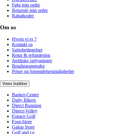
Følg min ordre
Returnér min ordre
Rabatkoder
Om os
Hvem vi er ?
Kontakt os
Salgsbetingelser
Retur & refundering
Juridiske oplysninger
Betalingsmetoder
Priser og forsendelsesmuligheder
Vores butikker
Basket-Center
Daily Bikers
Direct Running
Direct-Volley
Espace Golf
Foot-Store
Galop Store
Golf and co