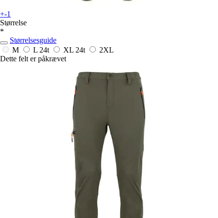
+-1
Størrelse
*
Størrelsesguide
M
L
24t
XL
24t
2XL
Dette felt er påkrævet