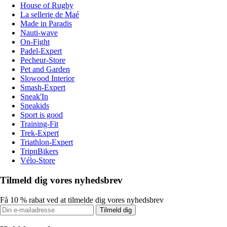
House of Rugby
La sellerie de Maé
Made in Paradis
Nauti-wave
On-Fight
Padel-Expert
Pecheur-Store
Pet and Garden
Slowood Interior
Smash-Expert
Sneak'In
Sneakids
Sport is good
Training-Fit
Trek-Expert
Triathlon-Expert
TripnBikers
Vélo-Store
Tilmeld dig vores nyhedsbrev
Få 10 % rabat ved at tilmelde dig vores nyhedsbrev
Tilmeld dig