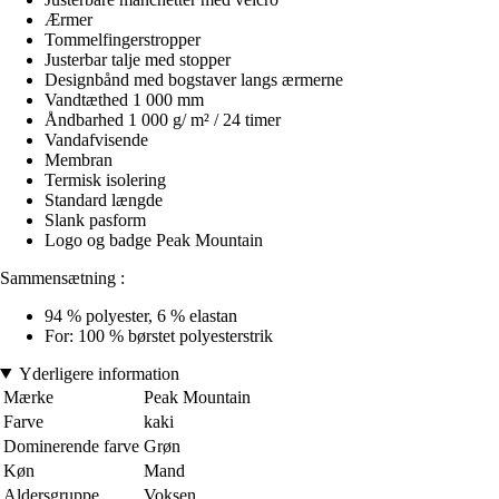
Ærmer
Tommelfingerstropper
Justerbar talje med stopper
Designbånd med bogstaver langs ærmerne
Vandtæthed 1 000 mm
Åndbarhed 1 000 g/ m² / 24 timer
Vandafvisende
Membran
Termisk isolering
Standard længde
Slank pasform
Logo og badge Peak Mountain
Sammensætning :
94 % polyester, 6 % elastan
For: 100 % børstet polyesterstrik
Yderligere information
Mærke
Peak Mountain
Farve
kaki
Dominerende farve
Grøn
Køn
Mand
Aldersgruppe
Voksen