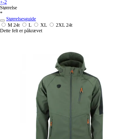
+-2
Størrelse
*
Størrelsesguide
M
24t
L
XL
2XL
24t
Dette felt er påkrævet