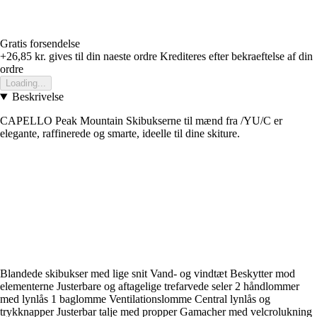
Gratis forsendelse
+26,85 kr.
gives til din naeste ordre
Krediteres efter bekraeftelse af din
ordre
Loading...
Beskrivelse
CAPELLO Peak Mountain Skibukserne til mænd fra /YU/C er
elegante, raffinerede og smarte, ideelle til dine skiture.
Blandede skibukser med lige snit Vand- og vindtæt Beskytter mod
elementerne Justerbare og aftagelige trefarvede seler 2 håndlommer
med lynlås 1 baglomme Ventilationslomme Central lynlås og
trykknapper Justerbar talje med propper Gamacher med velcrolukning