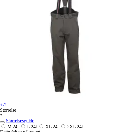
+-2
Størrelse
*
Størrelsesguide
M
24t
L
24t
XL
24t
2XL
24t
Dette felt er påkrævet