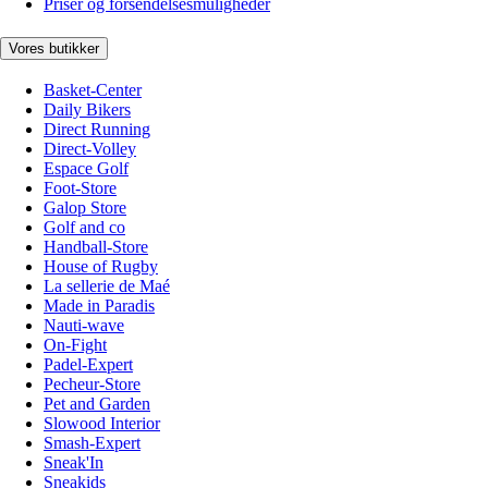
Priser og forsendelsesmuligheder
Vores butikker
Basket-Center
Daily Bikers
Direct Running
Direct-Volley
Espace Golf
Foot-Store
Galop Store
Golf and co
Handball-Store
House of Rugby
La sellerie de Maé
Made in Paradis
Nauti-wave
On-Fight
Padel-Expert
Pecheur-Store
Pet and Garden
Slowood Interior
Smash-Expert
Sneak'In
Sneakids