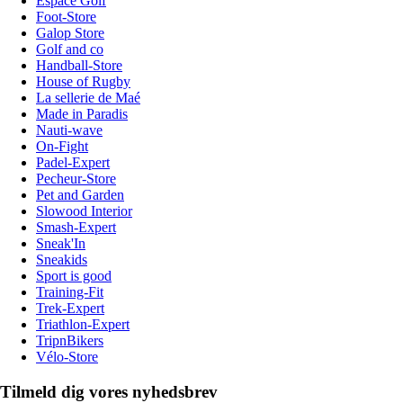
Espace Golf
Foot-Store
Galop Store
Golf and co
Handball-Store
House of Rugby
La sellerie de Maé
Made in Paradis
Nauti-wave
On-Fight
Padel-Expert
Pecheur-Store
Pet and Garden
Slowood Interior
Smash-Expert
Sneak'In
Sneakids
Sport is good
Training-Fit
Trek-Expert
Triathlon-Expert
TripnBikers
Vélo-Store
Tilmeld dig vores nyhedsbrev