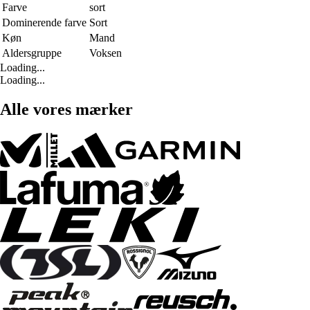
Farve
sort
Dominerende farve
Sort
Køn
Mand
Aldersgruppe
Voksen
Loading...
Loading...
Alle vores mærker