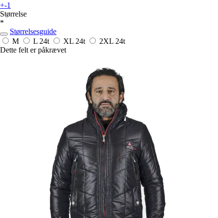
+-1
Størrelse
*
Størrelsesguide
M
L
24t
XL
24t
2XL
24t
Dette felt er påkrævet