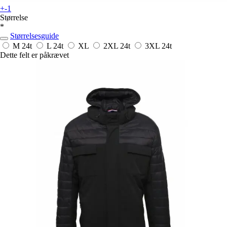
+-1
Størrelse
*
Størrelsesguide
M
24t
L
24t
XL
2XL
24t
3XL
24t
Dette felt er påkrævet