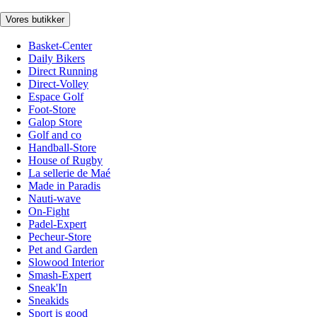
Vores butikker
Basket-Center
Daily Bikers
Direct Running
Direct-Volley
Espace Golf
Foot-Store
Galop Store
Golf and co
Handball-Store
House of Rugby
La sellerie de Maé
Made in Paradis
Nauti-wave
On-Fight
Padel-Expert
Pecheur-Store
Pet and Garden
Slowood Interior
Smash-Expert
Sneak'In
Sneakids
Sport is good