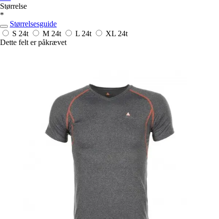
Størrelse
*
Størrelsesguide
S
24t
M
24t
L
24t
XL
24t
Dette felt er påkrævet