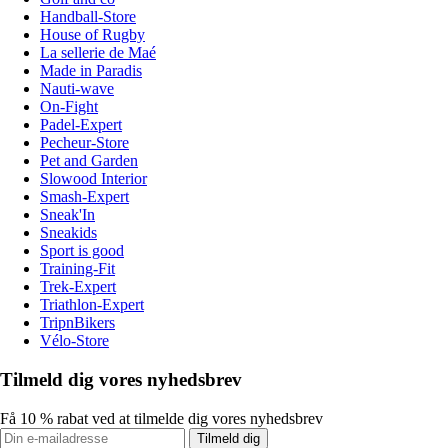
Handball-Store
House of Rugby
La sellerie de Maé
Made in Paradis
Nauti-wave
On-Fight
Padel-Expert
Pecheur-Store
Pet and Garden
Slowood Interior
Smash-Expert
Sneak'In
Sneakids
Sport is good
Training-Fit
Trek-Expert
Triathlon-Expert
TripnBikers
Vélo-Store
Tilmeld dig vores nyhedsbrev
Få 10 % rabat ved at tilmelde dig vores nyhedsbrev
Tilmeld dig