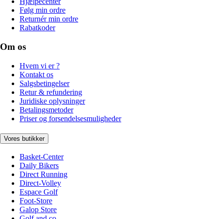
Hjælpecenter
Følg min ordre
Returnér min ordre
Rabatkoder
Om os
Hvem vi er ?
Kontakt os
Salgsbetingelser
Retur & refundering
Juridiske oplysninger
Betalingsmetoder
Priser og forsendelsesmuligheder
Vores butikker
Basket-Center
Daily Bikers
Direct Running
Direct-Volley
Espace Golf
Foot-Store
Galop Store
Golf and co