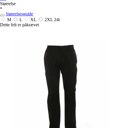
Størrelse
*
Størrelsesguide
M
L
XL
2XL
24t
Dette felt er påkrævet