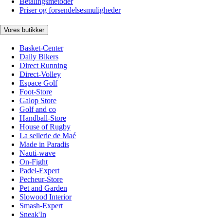
Betalingsmetoder
Priser og forsendelsesmuligheder
Vores butikker
Basket-Center
Daily Bikers
Direct Running
Direct-Volley
Espace Golf
Foot-Store
Galop Store
Golf and co
Handball-Store
House of Rugby
La sellerie de Maé
Made in Paradis
Nauti-wave
On-Fight
Padel-Expert
Pecheur-Store
Pet and Garden
Slowood Interior
Smash-Expert
Sneak'In