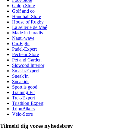
Foot-Store
Galop Store
Golf and co
Handball-Store
House of Rugby
La sellerie de Maé
Made in Paradis
Nauti-wave
On-Fight
Padel-Expert
Pecheur-Store
Pet and Garden
Slowood Interior
Smash-Expert
Sneak'In
Sneakids
Sport is good
Training-Fit
Trek-Expert
Triathlon-Expert
TripnBikers
Vélo-Store
Tilmeld dig vores nyhedsbrev