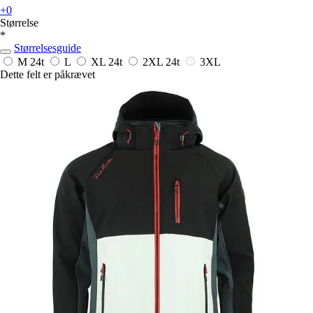
+0
Størrelse
*
Størrelsesguide
M
24t
L
XL
24t
2XL
24t
3XL
Dette felt er påkrævet