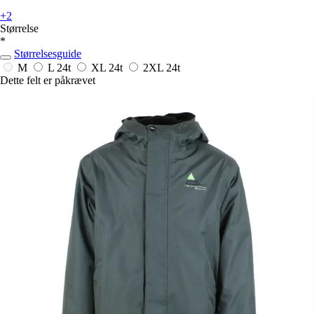
+2
Størrelse
*
Størrelsesguide
M
L
24t
XL
24t
2XL
24t
Dette felt er påkrævet