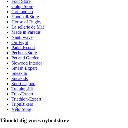
Foot-Store
Galop Store
Golf and co
Handball-Store
House of Rugby
La sellerie de Maé
Made in Paradis
Nauti-wave
On-Fight
Padel-Expert
Pecheur-Store
Pet and Garden
Slowood Interior
Smash-Expert
Sneak'In
Sneakids
Sport is good
Training-Fit
Trek-Expert
Triathlon-Expert
TripnBikers
Vélo-Store
Tilmeld dig vores nyhedsbrev