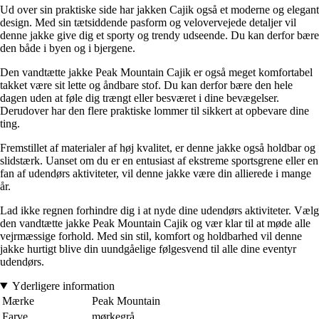
Ud over sin praktiske side har jakken Cajik også et moderne og elegant
design. Med sin tætsiddende pasform og velovervejede detaljer vil
denne jakke give dig et sporty og trendy udseende. Du kan derfor bære
den både i byen og i bjergene.
Den vandtætte jakke Peak Mountain Cajik er også meget komfortabel
takket være sit lette og åndbare stof. Du kan derfor bære den hele
dagen uden at føle dig trængt eller besværet i dine bevægelser.
Derudover har den flere praktiske lommer til sikkert at opbevare dine
ting.
Fremstillet af materialer af høj kvalitet, er denne jakke også holdbar og
slidstærk. Uanset om du er en entusiast af ekstreme sportsgrene eller en
fan af udendørs aktiviteter, vil denne jakke være din allierede i mange
år.
Lad ikke regnen forhindre dig i at nyde dine udendørs aktiviteter. Vælg
den vandtætte jakke Peak Mountain Cajik og vær klar til at møde alle
vejrmæssige forhold. Med sin stil, komfort og holdbarhed vil denne
jakke hurtigt blive din uundgåelige følgesvend til alle dine eventyr
udendørs.
Yderligere information
Mærke
Peak Mountain
Farve
mørkegrå