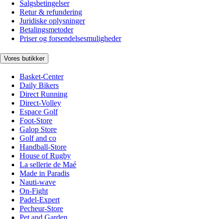
Salgsbetingelser
Retur & refundering
Juridiske oplysninger
Betalingsmetoder
Priser og forsendelsesmuligheder
Vores butikker
Basket-Center
Daily Bikers
Direct Running
Direct-Volley
Espace Golf
Foot-Store
Galop Store
Golf and co
Handball-Store
House of Rugby
La sellerie de Maé
Made in Paradis
Nauti-wave
On-Fight
Padel-Expert
Pecheur-Store
Pet and Garden