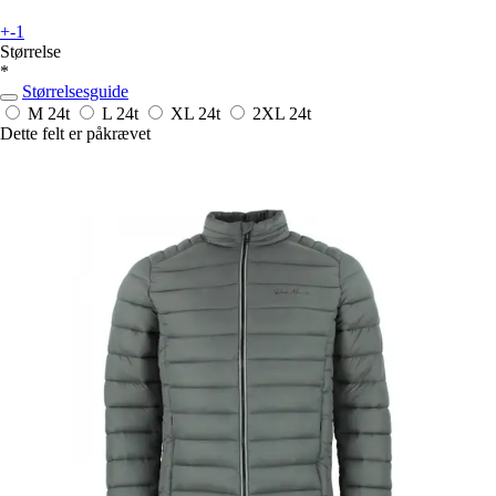
+-1
Størrelse
*
Størrelsesguide
M
24t
L
24t
XL
24t
2XL
24t
Dette felt er påkrævet