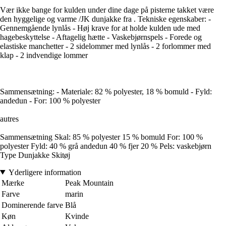
Vær ikke bange for kulden under dine dage på pisterne takket være
den hyggelige og varme /JK dunjakke fra . Tekniske egenskaber: -
Gennemgående lynlås - Høj krave for at holde kulden ude med
hagebeskyttelse - Aftagelig hætte - Vaskebjørnspels - Forede og
elastiske manchetter - 2 sidelommer med lynlås - 2 forlommer med
klap - 2 indvendige lommer
Sammensætning: - Materiale: 82 % polyester, 18 % bomuld - Fyld:
andedun - For: 100 % polyester
autres
Sammensætning Skal: 85 % polyester 15 % bomuld For: 100 %
polyester Fyld: 40 % grå andedun 40 % fjer 20 % Pels: vaskebjørn
Type Dunjakke Skitøj
Yderligere information
Mærke
Peak Mountain
Farve
marin
Dominerende farve
Blå
Køn
Kvinde