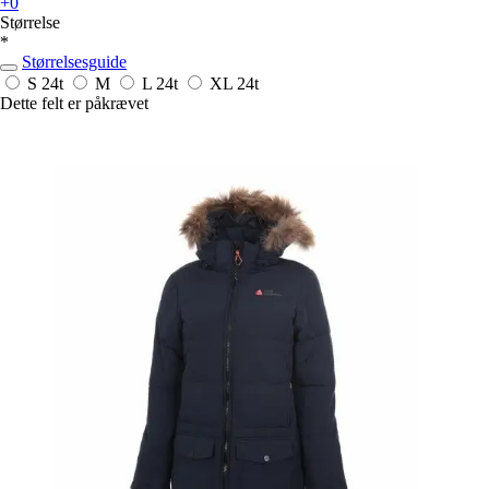
+0
Størrelse
*
Størrelsesguide
S
24t
M
L
24t
XL
24t
Dette felt er påkrævet