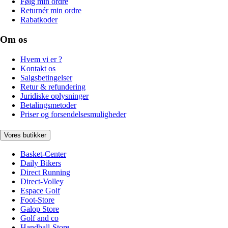
Følg min ordre
Returnér min ordre
Rabatkoder
Om os
Hvem vi er ?
Kontakt os
Salgsbetingelser
Retur & refundering
Juridiske oplysninger
Betalingsmetoder
Priser og forsendelsesmuligheder
Vores butikker
Basket-Center
Daily Bikers
Direct Running
Direct-Volley
Espace Golf
Foot-Store
Galop Store
Golf and co
Handball-Store