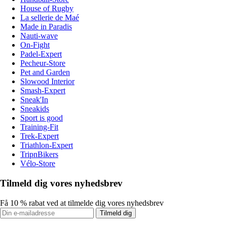
House of Rugby
La sellerie de Maé
Made in Paradis
Nauti-wave
On-Fight
Padel-Expert
Pecheur-Store
Pet and Garden
Slowood Interior
Smash-Expert
Sneak'In
Sneakids
Sport is good
Training-Fit
Trek-Expert
Triathlon-Expert
TripnBikers
Vélo-Store
Tilmeld dig vores nyhedsbrev
Få 10 % rabat ved at tilmelde dig vores nyhedsbrev
Tilmeld dig