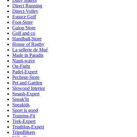
Daily Bikers
Direct Running
Direct-Volley
Espace Golf
Foot-Store
Galop Store
Golf and co
Handball-Store
House of Rugby
La sellerie de Maé
Made in Paradis
Nauti-wave
On-Fight
Padel-Expert
Pecheur-Store
Pet and Garden
Slowood Interior
Smash-Expert
Sneak'In
Sneakids
Sport is good
Training-Fit
Trek-Expert
Triathlon-Expert
TripnBikers