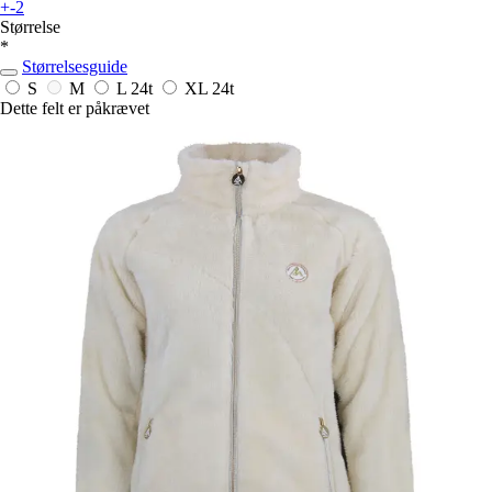
+-2
Størrelse
*
Størrelsesguide
S
M
L
24t
XL
24t
Dette felt er påkrævet