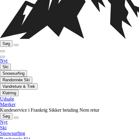
Søg
Nyt
Ski
Snowsurfing
Randonnée Ski
Vandreture & Trek
Klatring
Udsalg
Mærker
Kundeservice i Frankrig
Sikker betaling
Nem retur
Søg
Nyt
Ski
Snowsurfing
Randonnée Ski