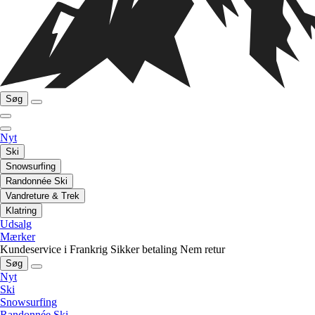
Søg
Nyt
Ski
Snowsurfing
Randonnée Ski
Vandreture & Trek
Klatring
Udsalg
Mærker
Kundeservice i Frankrig
Sikker betaling
Nem retur
Søg
Nyt
Ski
Snowsurfing
Randonnée Ski