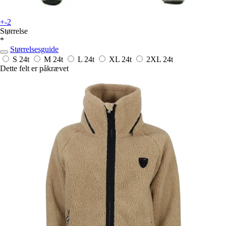
+-2
Størrelse
*
Størrelsesguide
S
24t
M
24t
L
24t
XL
24t
2XL
24t
Dette felt er påkrævet