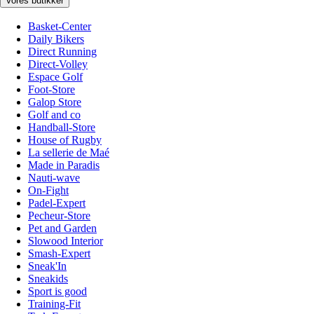
Vores butikker
Basket-Center
Daily Bikers
Direct Running
Direct-Volley
Espace Golf
Foot-Store
Galop Store
Golf and co
Handball-Store
House of Rugby
La sellerie de Maé
Made in Paradis
Nauti-wave
On-Fight
Padel-Expert
Pecheur-Store
Pet and Garden
Slowood Interior
Smash-Expert
Sneak'In
Sneakids
Sport is good
Training-Fit