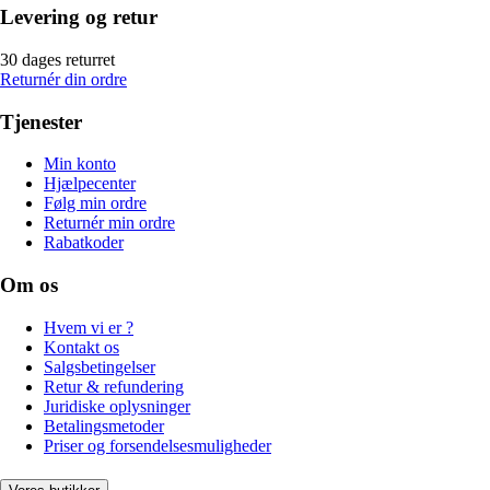
Levering og retur
30 dages returret
Returnér din ordre
Tjenester
Min konto
Hjælpecenter
Følg min ordre
Returnér min ordre
Rabatkoder
Om os
Hvem vi er ?
Kontakt os
Salgsbetingelser
Retur & refundering
Juridiske oplysninger
Betalingsmetoder
Priser og forsendelsesmuligheder