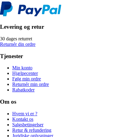
Levering og retur
30 dages returret
Returnér din ordre
Tjenester
Min konto
Hjælpecenter
Følg min ordre
Returnér min ordre
Rabatkoder
Om os
Hvem vi er ?
Kontakt os
Salgsbetingelser
Retur & refundering
Juridiske oplysninger