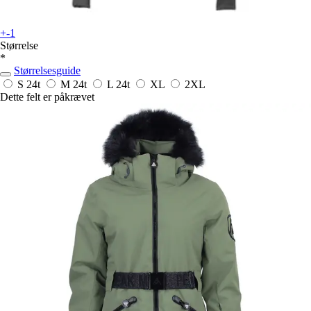
+-1
Størrelse
*
Størrelsesguide
S
24t
M
24t
L
24t
XL
2XL
Dette felt er påkrævet