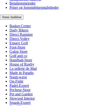
Betalingsmetoder
Priser og forsendelsesmuligheder
Vores butikker
Basket-Center
Daily Bikers
Direct Running
Direct-Volley
Espace Golf
Foot-Store
Galop Store
Golf and co
Handball-Store
House of Rugby
La sellerie de Maé
Made in Paradis
Nauti-wave
On-Fight
Padel-Expert
Pecheur-Store
Pet and Garden
Slowood Interior
Smash-Expert