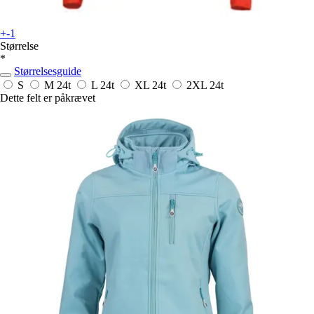
+-1
Størrelse
*
Størrelsesguide
S
M
24t
L
24t
XL
24t
2XL
24t
Dette felt er påkrævet