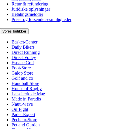
Retur & refundering
Juridiske oplysninger
Betalingsmetoder
Priser og forsendelsesmuligheder
Vores butikker
Basket-Center
Daily Bikers
Direct Running
Direct-Volley
Espace Golf
Foot-Store
Galop Store
Golf and co
Handball-Store
House of Rugby
La sellerie de Maé
Made in Paradis
Nauti-wave
On-Fight
Padel-Expert
Pecheur-Store
Pet and Garden