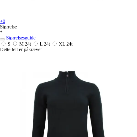
+0
Størrelse
*
Størrelsesguide
S
M
24t
L
24t
XL
24t
Dette felt er påkrævet