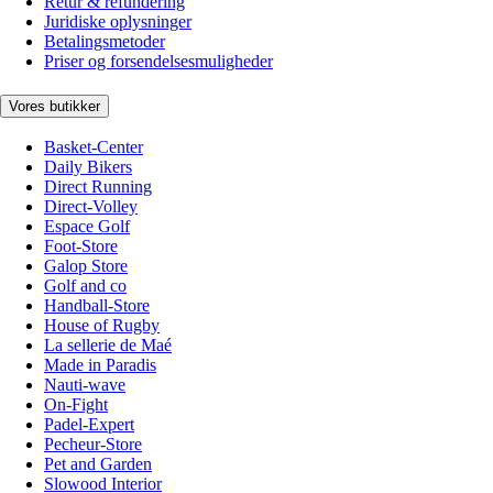
Retur & refundering
Juridiske oplysninger
Betalingsmetoder
Priser og forsendelsesmuligheder
Vores butikker
Basket-Center
Daily Bikers
Direct Running
Direct-Volley
Espace Golf
Foot-Store
Galop Store
Golf and co
Handball-Store
House of Rugby
La sellerie de Maé
Made in Paradis
Nauti-wave
On-Fight
Padel-Expert
Pecheur-Store
Pet and Garden
Slowood Interior