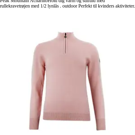
Peak Mountain AcharlitoHold dig varm og stilfuld med
rullekravetrøjen med 1/2 lynlås . outdoor Perfekt til kvinders aktiviteter.