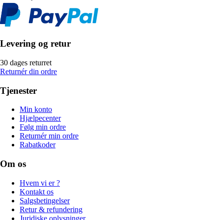
Levering og retur
30 dages returret
Returnér din ordre
Tjenester
Min konto
Hjælpecenter
Følg min ordre
Returnér min ordre
Rabatkoder
Om os
Hvem vi er ?
Kontakt os
Salgsbetingelser
Retur & refundering
Juridiske oplysninger