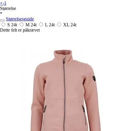
+-1
Størrelse
*
Størrelsesguide
S
24t
M
24t
L
24t
XL
24t
Dette felt er påkrævet