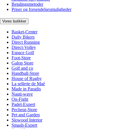
Betalingsmetoder
Priser og forsendelsesmuligheder
Vores butikker
Basket-Center
Daily Bikers
Direct Running
Direct-Volley
Espace Golf
Foot-Store
Galop Store
Golf and co
Handball-Store
House of Rugby
La sellerie de Maé
Made in Paradis
Nauti-wave
On-Fight
Padel-Expert
Pecheur-Store
Pet and Garden
Slowood Interior
Smash-Expert