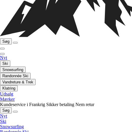
Søg
Nyt
Ski
Snowsurfing
Randonnée Ski
Vandreture & Trek
Klatring
Udsalg
Mærker
Kundeservice i Frankrig
Sikker betaling
Nem retur
Søg
Nyt
Ski
Snowsurfing
Randonnée Ski