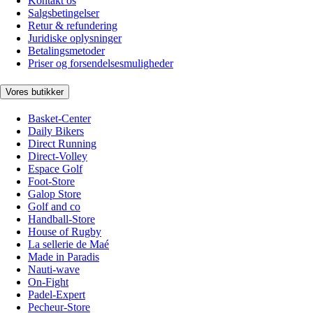
Kontakt os
Salgsbetingelser
Retur & refundering
Juridiske oplysninger
Betalingsmetoder
Priser og forsendelsesmuligheder
Vores butikker
Basket-Center
Daily Bikers
Direct Running
Direct-Volley
Espace Golf
Foot-Store
Galop Store
Golf and co
Handball-Store
House of Rugby
La sellerie de Maé
Made in Paradis
Nauti-wave
On-Fight
Padel-Expert
Pecheur-Store