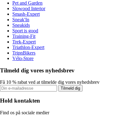
Pet and Garden
Slowood Interior
Smash-Expert
Sneak'In
Sneakids
Sport is good
Training-Fit
Trek-Expert
Triathlon-Expert
TripnBikers
Vélo-Store
Tilmeld dig vores nyhedsbrev
Få 10 % rabat ved at tilmelde dig vores nyhedsbrev
Tilmeld dig
Hold kontakten
Find os på sociale medier