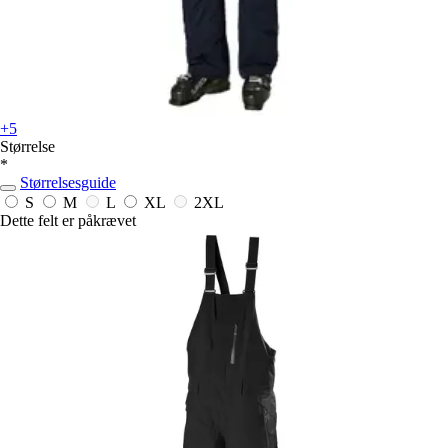
+5
Størrelse
*
Størrelsesguide
S
M
L
XL
2XL
Dette felt er påkrævet