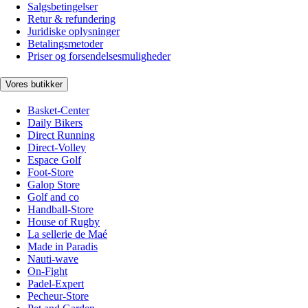
Salgsbetingelser
Retur & refundering
Juridiske oplysninger
Betalingsmetoder
Priser og forsendelsesmuligheder
Vores butikker
Basket-Center
Daily Bikers
Direct Running
Direct-Volley
Espace Golf
Foot-Store
Galop Store
Golf and co
Handball-Store
House of Rugby
La sellerie de Maé
Made in Paradis
Nauti-wave
On-Fight
Padel-Expert
Pecheur-Store