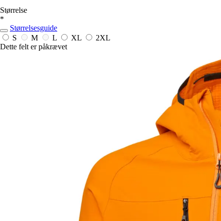
Størrelse
*
Størrelsesguide
S
M
L
XL
2XL
Dette felt er påkrævet