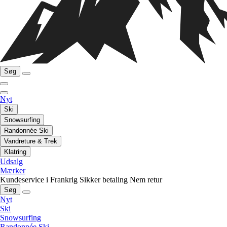
Søg
Nyt
Ski
Snowsurfing
Randonnée Ski
Vandreture & Trek
Klatring
Udsalg
Mærker
Kundeservice i Frankrig
Sikker betaling
Nem retur
Søg
Nyt
Ski
Snowsurfing
Randonnée Ski