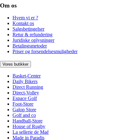
Om os
Hvem vi er ?
Kontakt os
Salgsbetingelser
Retur & refundering
Juridiske oplysninger
Betalingsmetoder
Priser og forsendelsesmuligheder
Vores butikker
Basket-Center
Daily Bikers
Direct Running
Direct-Volley
Espace Golf
Foot-Store
Galop Store
Golf and co
Handball-Store
House of Rugby
La sellerie de Maé
Made in Paradis