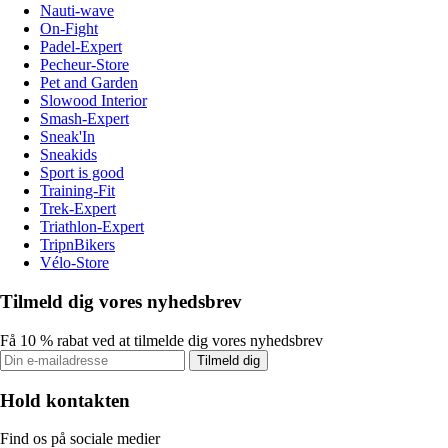
Nauti-wave
On-Fight
Padel-Expert
Pecheur-Store
Pet and Garden
Slowood Interior
Smash-Expert
Sneak'In
Sneakids
Sport is good
Training-Fit
Trek-Expert
Triathlon-Expert
TripnBikers
Vélo-Store
Tilmeld dig vores nyhedsbrev
Få 10 % rabat ved at tilmelde dig vores nyhedsbrev
Tilmeld dig
Hold kontakten
Find os på sociale medier