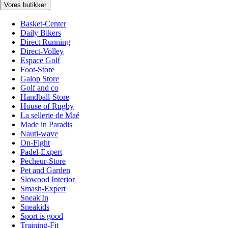
Vores butikker
Basket-Center
Daily Bikers
Direct Running
Direct-Volley
Espace Golf
Foot-Store
Galop Store
Golf and co
Handball-Store
House of Rugby
La sellerie de Maé
Made in Paradis
Nauti-wave
On-Fight
Padel-Expert
Pecheur-Store
Pet and Garden
Slowood Interior
Smash-Expert
Sneak'In
Sneakids
Sport is good
Training-Fit