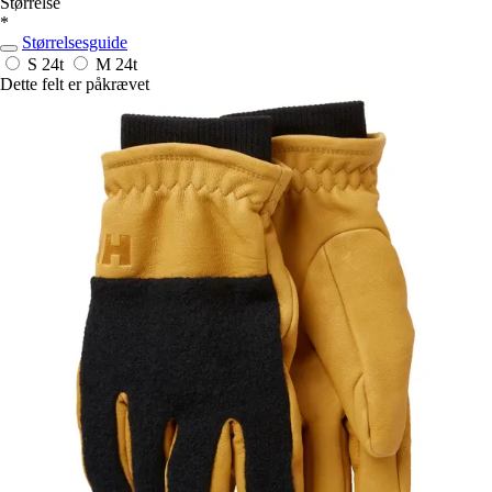
Størrelse
*
Størrelsesguide
S
24t
M
24t
Dette felt er påkrævet