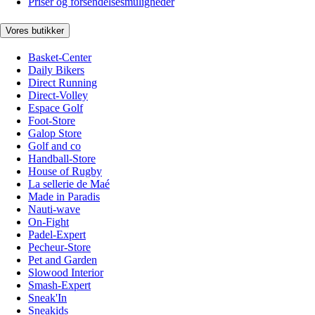
Priser og forsendelsesmuligheder
Vores butikker
Basket-Center
Daily Bikers
Direct Running
Direct-Volley
Espace Golf
Foot-Store
Galop Store
Golf and co
Handball-Store
House of Rugby
La sellerie de Maé
Made in Paradis
Nauti-wave
On-Fight
Padel-Expert
Pecheur-Store
Pet and Garden
Slowood Interior
Smash-Expert
Sneak'In
Sneakids