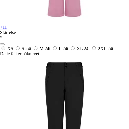
+11
Størrelse
*
XS
S
24t
M
24t
L
24t
XL
24t
2XL
24t
Dette felt er påkrævet