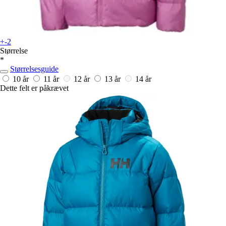
+-2
Størrelse
*
Størrelsesguide
10 år
11 år
12 år
13 år
14 år
Dette felt er påkrævet