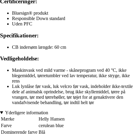
Certificeringer:
Bluesign® produkt
Responsible Down standard
Uden PFC
Specifikationer:
CB indersøm længde: 60 cm
Vedligeholdelse:
Maskinvask ved mild varme - skåneprogram ved 40 °C, ikke
blegemiddel, tørretumbler ved lav temperatur, ikke stryge, ikke
rens
Luk lynlåse før vask, luk velcro før vask, indeholder ikke-textile
dele af animalsk oprindelse, brug ikke skyllemiddel, tørre på
vrangen, tør med tørrebøller, tør tøjet for at genaktivere den
vandafvisende behandling, tør indtil helt tør
Yderligere information
Mærke
Helly Hansen
Farve
cerulean blue
Dominerende farve
Blå