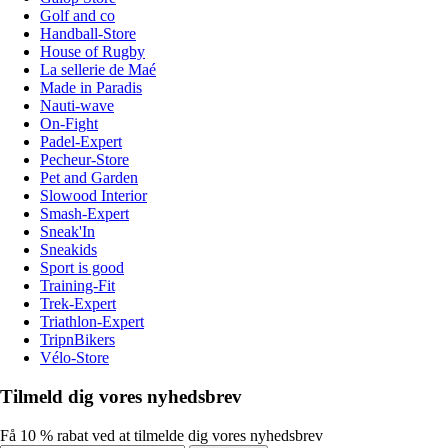
Golf and co
Handball-Store
House of Rugby
La sellerie de Maé
Made in Paradis
Nauti-wave
On-Fight
Padel-Expert
Pecheur-Store
Pet and Garden
Slowood Interior
Smash-Expert
Sneak'In
Sneakids
Sport is good
Training-Fit
Trek-Expert
Triathlon-Expert
TripnBikers
Vélo-Store
Tilmeld dig vores nyhedsbrev
Få 10 % rabat ved at tilmelde dig vores nyhedsbrev