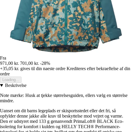
Fra
971,00 kr.
701,00 kr.
-28%
+35,05 kr.
gives til din naeste ordre
Krediteres efter bekraeftelse af din
ordre
Loading...
Beskrivelse
Note mærke: Husk at tjekke størrelsesguiden, ellers vælg en størrelse
mindre.
Uanset om dit barns legeplads er skisportsstedet eller det fri, så
opfylder denne jakke alle krav til beskyttelse mod vejret og varme.
Den er udstyret med 133 g genanvendt PrimaLoft® BLACK Eco-
isolering for komfort i kulden og HELLY TECH® Performance-
teknologi for at holde sig tør, hvilket gør den perfekt til episke sne-