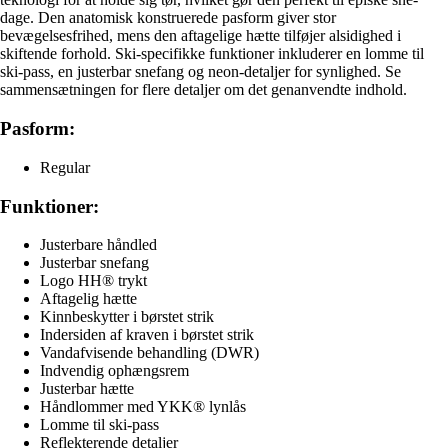
dage. Den anatomisk konstruerede pasform giver stor
bevægelsesfrihed, mens den aftagelige hætte tilføjer alsidighed i
skiftende forhold. Ski-specifikke funktioner inkluderer en lomme til
ski-pass, en justerbar snefang og neon-detaljer for synlighed. Se
sammensætningen for flere detaljer om det genanvendte indhold.
Pasform:
Regular
Funktioner:
Justerbare håndled
Justerbar snefang
Logo HH® trykt
Aftagelig hætte
Kinnbeskytter i børstet strik
Indersiden af kraven i børstet strik
Vandafvisende behandling (DWR)
Indvendig ophængsrem
Justerbar hætte
Håndlommer med YKK® lynlås
Lomme til ski-pass
Reflekterende detaljer