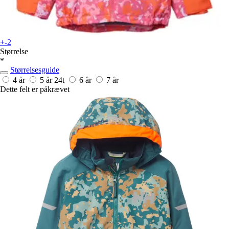
+-2
Størrelse
*
Størrelsesguide
4 år
5 år
24t
6 år
7 år
Dette felt er påkrævet