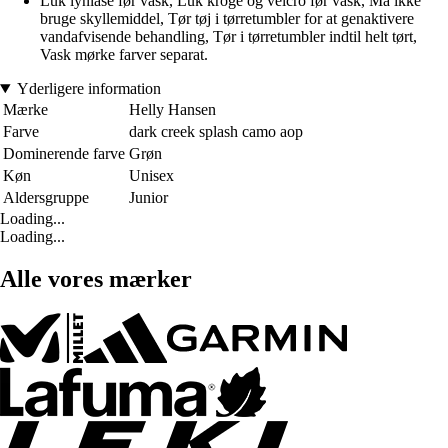
Luk lynlåse før vask, Luk kroge og velcro før vask, Må ikke
bruge skyllemiddel, Tør tøj i tørretumbler for at genaktivere
vandafvisende behandling, Tør i tørretumbler indtil helt tørt,
Vask mørke farver separat.
Yderligere information
Mærke
Helly Hansen
Farve
dark creek splash camo aop
Dominerende farve
Grøn
Køn
Unisex
Aldersgruppe
Junior
Loading...
Loading...
Alle vores mærker