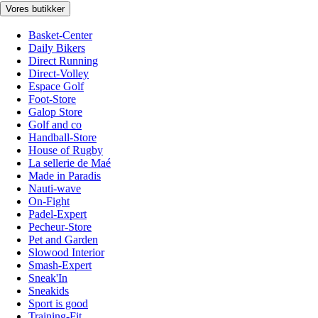
Vores butikker
Basket-Center
Daily Bikers
Direct Running
Direct-Volley
Espace Golf
Foot-Store
Galop Store
Golf and co
Handball-Store
House of Rugby
La sellerie de Maé
Made in Paradis
Nauti-wave
On-Fight
Padel-Expert
Pecheur-Store
Pet and Garden
Slowood Interior
Smash-Expert
Sneak'In
Sneakids
Sport is good
Training-Fit