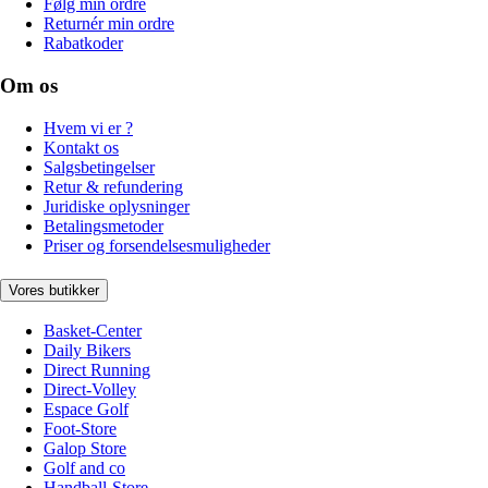
Følg min ordre
Returnér min ordre
Rabatkoder
Om os
Hvem vi er ?
Kontakt os
Salgsbetingelser
Retur & refundering
Juridiske oplysninger
Betalingsmetoder
Priser og forsendelsesmuligheder
Vores butikker
Basket-Center
Daily Bikers
Direct Running
Direct-Volley
Espace Golf
Foot-Store
Galop Store
Golf and co
Handball-Store