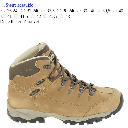
Størrelsesguide
36
24t
37
24t
37,5
38
24t
39
24t
39,5
40
41
41,5
42
42,5
43
Dette felt er påkrævet