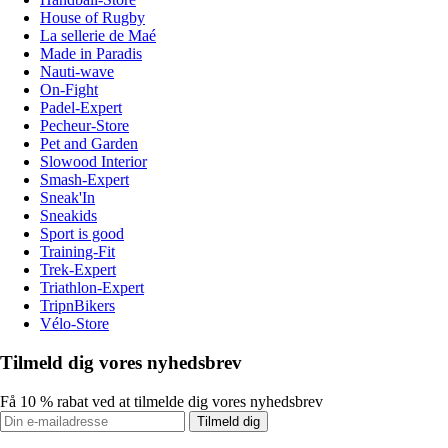
House of Rugby
La sellerie de Maé
Made in Paradis
Nauti-wave
On-Fight
Padel-Expert
Pecheur-Store
Pet and Garden
Slowood Interior
Smash-Expert
Sneak'In
Sneakids
Sport is good
Training-Fit
Trek-Expert
Triathlon-Expert
TripnBikers
Vélo-Store
Tilmeld dig vores nyhedsbrev
Få 10 % rabat ved at tilmelde dig vores nyhedsbrev
Tilmeld dig