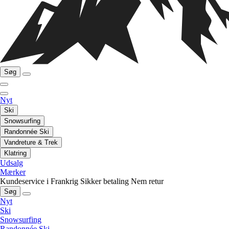
Søg
Nyt
Ski
Snowsurfing
Randonnée Ski
Vandreture & Trek
Klatring
Udsalg
Mærker
Kundeservice i Frankrig
Sikker betaling
Nem retur
Søg
Nyt
Ski
Snowsurfing
Randonnée Ski