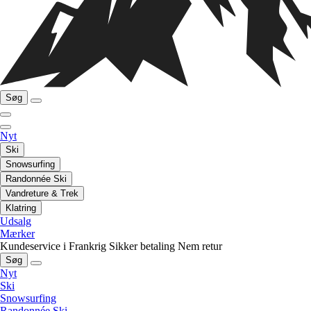
Søg
Nyt
Ski
Snowsurfing
Randonnée Ski
Vandreture & Trek
Klatring
Udsalg
Mærker
Kundeservice i Frankrig
Sikker betaling
Nem retur
Søg
Nyt
Ski
Snowsurfing
Randonnée Ski