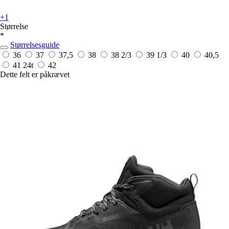
+1
Størrelse
*
Størrelsesguide
36
37
37,5
38
38 2/3
39 1/3
40
40,5
41
24t
42
Dette felt er påkrævet