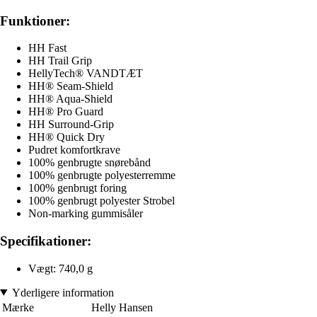
Funktioner:
HH Fast
HH Trail Grip
HellyTech® VANDTÆT
HH® Seam-Shield
HH® Aqua-Shield
HH® Pro Guard
HH Surround-Grip
HH® Quick Dry
Pudret komfortkrave
100% genbrugte snørebånd
100% genbrugte polyesterremme
100% genbrugt foring
100% genbrugt polyester Strobel
Non-marking gummisåler
Specifikationer:
Vægt: 740,0 g
Yderligere information
Mærke
Helly Hansen