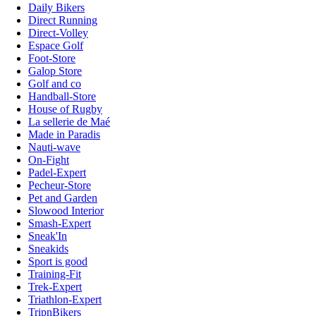
Daily Bikers
Direct Running
Direct-Volley
Espace Golf
Foot-Store
Galop Store
Golf and co
Handball-Store
House of Rugby
La sellerie de Maé
Made in Paradis
Nauti-wave
On-Fight
Padel-Expert
Pecheur-Store
Pet and Garden
Slowood Interior
Smash-Expert
Sneak'In
Sneakids
Sport is good
Training-Fit
Trek-Expert
Triathlon-Expert
TripnBikers