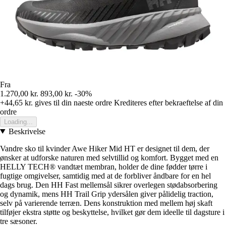
Fra
1.270,00 kr.
893,00 kr.
-30%
+44,65 kr.
gives til din naeste ordre
Krediteres efter bekraeftelse af din
ordre
Loading...
Beskrivelse
Vandre sko til kvinder Awe Hiker Mid HT er designet til dem, der
ønsker at udforske naturen med selvtillid og komfort. Bygget med en
HELLY TECH® vandtæt membran, holder de dine fødder tørre i
fugtige omgivelser, samtidig med at de forbliver åndbare for en hel
dags brug. Den HH Fast mellemsål sikrer overlegen stødabsorbering
og dynamik, mens HH Trail Grip ydersålen giver pålidelig traction,
selv på varierende terræn. Dens konstruktion med mellem høj skaft
tilføjer ekstra støtte og beskyttelse, hvilket gør dem ideelle til dagsture i
tre sæsoner.